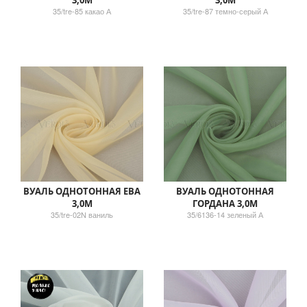
35/tre-85 какао А
35/tre-87 темно-серый А
ВУАЛЬ ОДНОТОННАЯ ЕВА
ВУАЛЬ ОДНОТОННАЯ
3,0М
ГОРДАНА 3,0М
35/tre-02N ваниль
35/6136-14 зеленый А