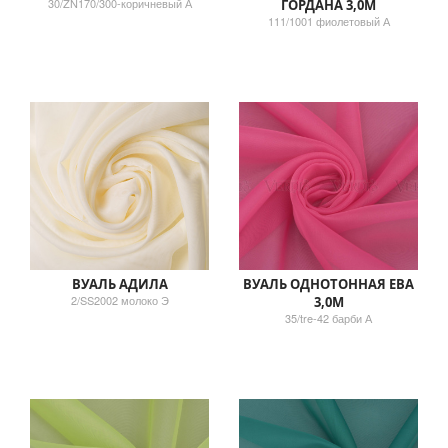
30/ZN170/300-коричневый А
ГОРДАНА 3,0М
111/1001 фиолетовый А
ВУАЛЬ АДИЛА
ВУАЛЬ ОДНОТОННАЯ ЕВА
2/SS2002 молоко Э
3,0М
35/tre-42 барби А