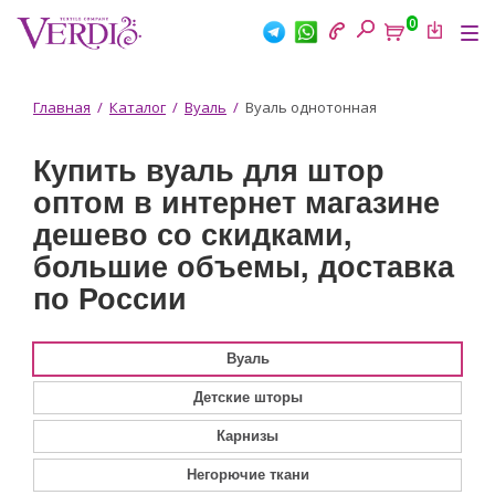
Перейти
0
к
Tog
основному
nav
содержанию
Вы
Главная
/
Каталог
/
Вуаль
/
Вуаль однотонная
здесь
Купить вуаль для штор
оптом в интернет магазине
дешево со скидками,
большие объемы, доставка
по России
Вуаль
Детские шторы
Карнизы
Негорючие ткани