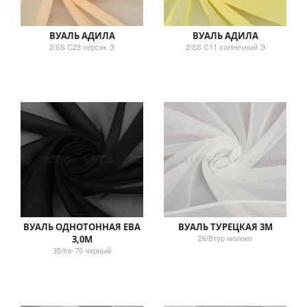
ВУАЛЬ АДИЛА
ВУАЛЬ АДИЛА
2/SS C23 персик Э
2/SS C11 солнечный Э
ВУАЛЬ ОДНОТОННАЯ ЕВА
ВУАЛЬ ТУРЕЦКАЯ 3М
26/Втур молоко
3,0М
35/tre-70 черный