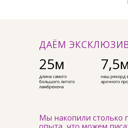
ДАЁМ ЭКСКЛЮЗИ
25м
7,5
длина самого
наш рекорд 
большого литого
арочного пр
ламбрекена
Мы накопили столько 
опыта, что можем писа