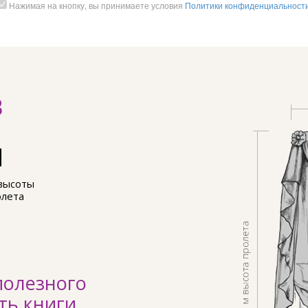
Нажимая на кнопку, вы принимаете условия
Политики конфиденциальност
В
м
высоты
олета
полезного
ть книги