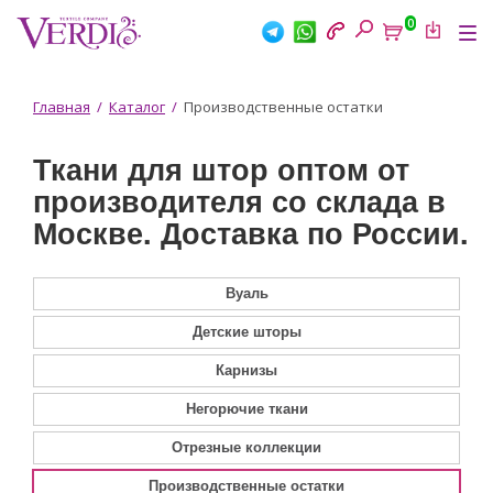
Перейти
0
к
Tog
основному
nav
содержанию
Вы
Главная
/
Каталог
/
Производственные остатки
здесь
Ткани для штор оптом от
производителя со склада в
Москве. Доставка по России.
Вуаль
Детские шторы
Карнизы
Негорючие ткани
Отрезные коллекции
Производственные остатки