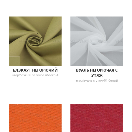
БЛЭКАУТ НЕГОРЮЧИЙ
ВУАЛЬ НЕГОРЮЧАЯ С
нгор/блэк-63 зеленое яблоко А
УТЯЖ
нгор/вуаль с утяж-01 белый