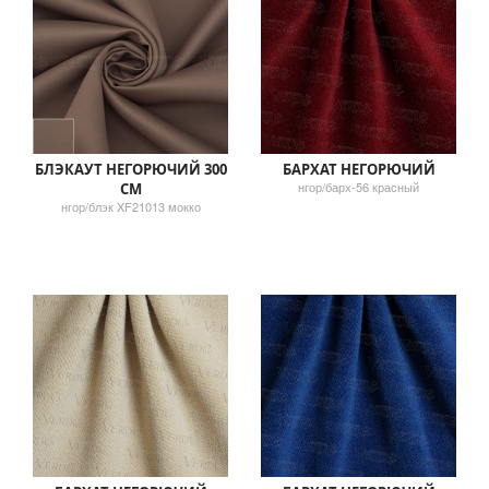
БЛЭКАУТ НЕГОРЮЧИЙ 300
БАРХАТ НЕГОРЮЧИЙ
нгор/барх-56 красный
СМ
нгор/блэк XF21013 мокко