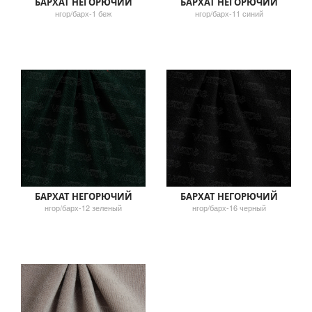
БАРХАТ НЕГОРЮЧИЙ
БАРХАТ НЕГОРЮЧИЙ
нгор/барх-1 беж
нгор/барх-11 синий
БАРХАТ НЕГОРЮЧИЙ
БАРХАТ НЕГОРЮЧИЙ
нгор/барх-12 зеленый
нгор/барх-16 черный