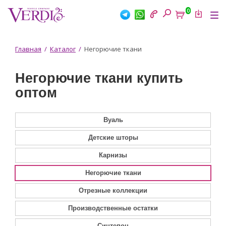
Перейти
0
к
Tog
основному
nav
содержанию
Вы
Главная
/
Каталог
/
Негорючие ткани
здесь
Негорючие ткани купить
оптом
Вуаль
Детские шторы
Карнизы
Негорючие ткани
Отрезные коллекции
Производственные остатки
Синтепон