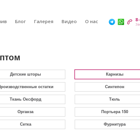
8
шив
Блог
Галерея
Видео
О нас
оптом
Детские шторы
Карнизы
роизводственные остатки
Синтепон
Ткань Оксфорд
Тюль
Органза
Портьера 150
Сетка
Фурнитура