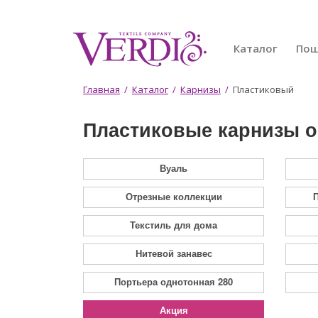
Перейти
к
основному
Каталог
По
содержанию
Вы
Главная
/
Каталог
/
Карнизы
/
Пластиковый
здесь
Пластиковые карнизы 
Вуаль
Отрезные коллекции
П
Текстиль для дома
Нитевой занавес
Портьера однотонная 280
Акция