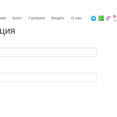
8
шив
Блог
Галерея
Видео
О нас
ация