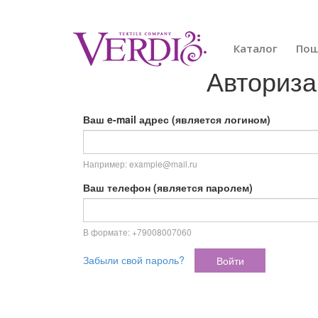
Перейти
к
основному
Каталог
По
содержанию
Авториз
Ваш e-mail адрес (является логином)
Например: example@mail.ru
Ваш телефон (является паролем)
В формате: +79008007060
Забыли свой пароль?