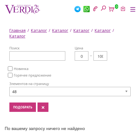
Перейти
0
к
Tog
основному
nav
содержанию
Вы
Главная
/
Каталог
/
Каталог
/
Каталог
/
Каталог
/
Каталог
здесь
Поиск
Цена
Новинка
Горячее предложение
Элементов на страницу
48
×
ПОДОБРАТЬ
По вашему запросу ничего не найдено