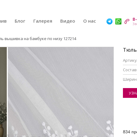
8
шив
Блог
Галерея
Видео
О нас
ль вышивка на бамбуке по низу 127214
Тюль
Артику
Состав
Ширин
УЗН
834 пр