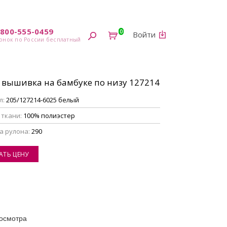
-800-555-0459
0
Войти
 вышивка на бамбуке по низу 127214
л:
205/127214-6025 белый
 ткани:
100% полиэстер
а рулона:
290
АТЬ ЦЕНУ
осмотра