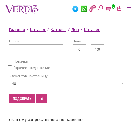
Перейти
0
к
Tog
основному
nav
содержанию
Вы
Главная
/
Каталог
/
Каталог
/
Лен
/
Каталог
здесь
Поиск
Цена
Новинка
Горячее предложение
Элементов на страницу
48
×
ПОДОБРАТЬ
По вашему запросу ничего не найдено