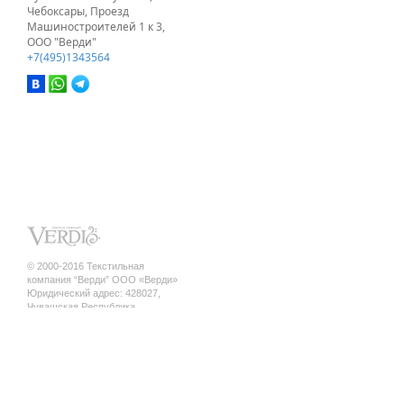
Чебоксары, Проезд
Машиностроителей 1 к 3,
ООО "Верди"
+7(495)1343564
© 2000-2016 Текстильная
компания “Верди” ООО «Верди»
Юридический адрес: 428027,
Чувашская Республика,
г. Чебоксары, ул. Кривова, д.12 а ,
кв.17
ИНН/КПП 2130140845 / 213001001
ОГРН 1142130010010
Политика конфиденциальности
шторы оптом