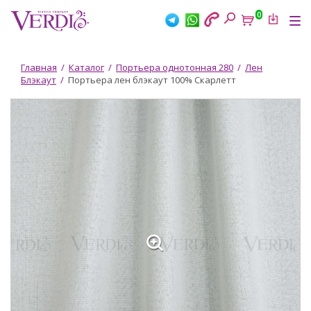
Перейти
0
к
Tog
основному
nav
содержанию
Вы
Главная
/
Каталог
/
Портьера однотонная 280
/
Лен
Блэкаут
/
Портьера лен блэкаут 100% Скарлетт
здесь