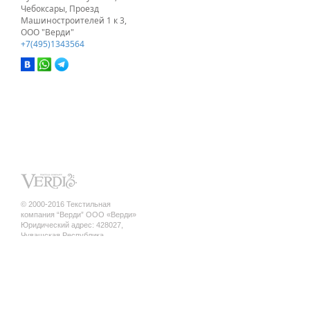
Чебоксары, Проезд
Машиностроителей 1 к 3,
ООО "Верди"
+7(495)1343564
© 2000-2016 Текстильная
компания “Верди” ООО «Верди»
Юридический адрес: 428027,
Чувашская Республика,
г. Чебоксары, ул. Кривова, д.12 а ,
кв.17
ИНН/КПП 2130140845 / 213001001
ОГРН 1142130010010
Политика конфиденциальности
шторы оптом