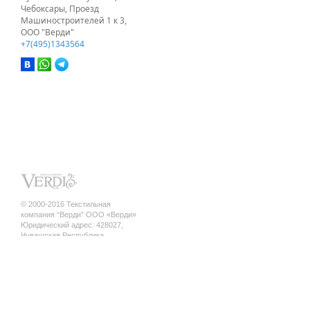
Чебоксары, Проезд
Машиностроителей 1 к 3,
ООО "Верди"
+7(495)1343564
© 2000-2016 Текстильная
компания “Верди” ООО «Верди»
Юридический адрес: 428027,
Чувашская Республика,
г. Чебоксары, ул. Кривова, д.12 а ,
кв.17
ИНН/КПП 2130140845 / 213001001
ОГРН 1142130010010
Политика конфиденциальности
шторы оптом