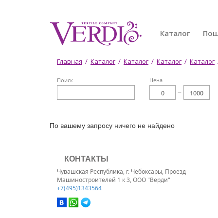
Перейти
к
основному
Каталог
По
содержанию
Вы
Главная
/
Каталог
/
Каталог
/
Каталог
/
Каталог
здесь
Поиск
Цена
По вашему запросу ничего не найдено
КОНТАКТЫ
Чувашская Республика, г. Чебоксары, Проезд
Машиностроителей 1 к 3, ООО "Верди"
+7(495)1343564