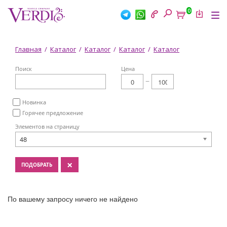
Перейти
0
к
Tog
основному
nav
содержанию
Вы
Главная
/
Каталог
/
Каталог
/
Каталог
/
Каталог
здесь
Поиск
Цена
Новинка
Горячее предложение
Элементов на страницу
48
×
ПОДОБРАТЬ
По вашему запросу ничего не найдено