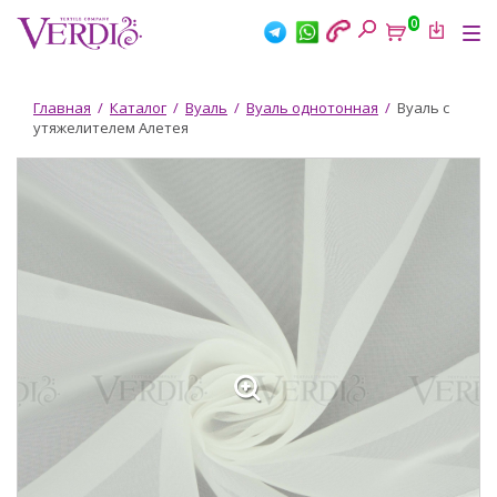
Перейти
0
к
Tog
основному
nav
содержанию
Вы
Главная
/
Каталог
/
Вуаль
/
Вуаль однотонная
/
Вуаль с
утяжелителем Алетея
здесь