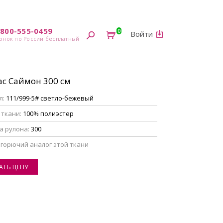
-800-555-0459
0
Войти
ас Саймон 300 см
л:
111/999-5# светло-бежевый
 ткани:
100% полиэстер
а рулона:
300
егорючий аналог этой ткани
АТЬ ЦЕНУ