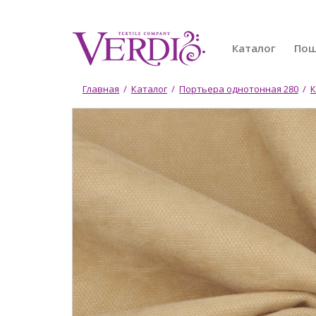
Перейти
к
основному
Каталог
По
содержанию
Вы
Главная
/
Каталог
/
Портьера однотонная 280
/
К
здесь