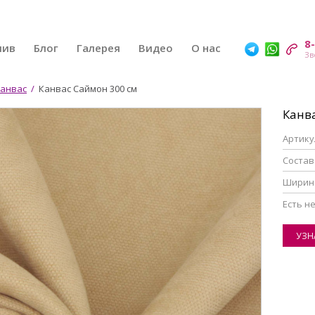
8
шив
Блог
Галерея
Видео
О нас
анвас
/
Канвас Саймон 300 см
Канв
Артику
Состав
Ширин
Eсть н
УЗН