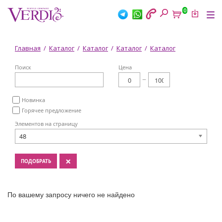
Перейти
0
к
Tog
основному
nav
содержанию
Вы
Главная
/
Каталог
/
Каталог
/
Каталог
/
Каталог
здесь
Поиск
Цена
Новинка
Горячее предложение
Элементов на страницу
48
×
ПОДОБРАТЬ
По вашему запросу ничего не найдено