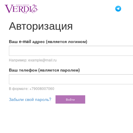
Перейти
к
основному
Авторизация
содержанию
Ваш e-mail адрес (является логином)
Например: example@mail.ru
Ваш телефон (является паролем)
В формате: +79008007060
Забыли свой пароль?