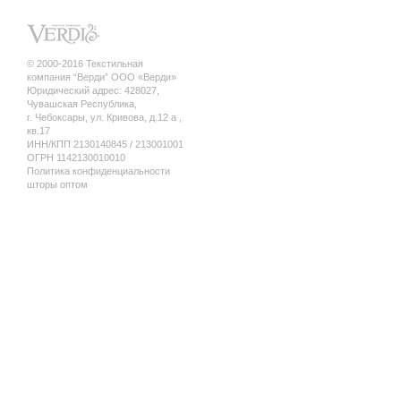
© 2000-2016 Текстильная
компания “Верди” ООО «Верди»
Юридический адрес: 428027,
Чувашская Республика,
г. Чебоксары, ул. Кривова, д.12 а ,
кв.17
ИНН/КПП 2130140845 / 213001001
ОГРН 1142130010010
Политика конфиденциальности
шторы оптом