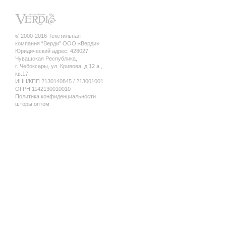
© 2000-2016 Текстильная
компания “Верди” ООО «Верди»
Юридический адрес: 428027,
Чувашская Республика,
г. Чебоксары, ул. Кривова, д.12 а ,
кв.17
ИНН/КПП 2130140845 / 213001001
ОГРН 1142130010010
Политика конфиденциальности
шторы оптом