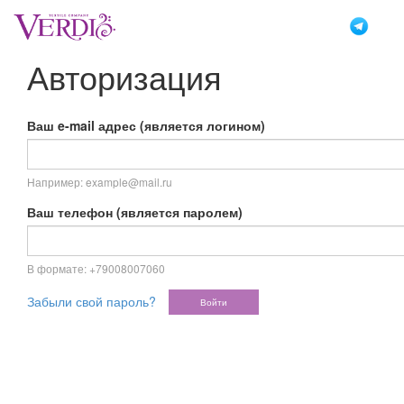
Перейти
к
основному
Авторизация
содержанию
Ваш e-mail адрес (является логином)
Например: example@mail.ru
Ваш телефон (является паролем)
В формате: +79008007060
Забыли свой пароль?