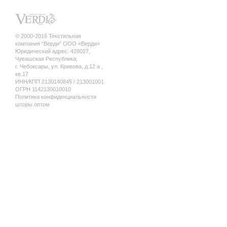
© 2000-2016 Текстильная
компания “Верди” ООО «Верди»
Юридический адрес: 428027,
Чувашская Республика,
г. Чебоксары, ул. Кривова, д.12 а ,
кв.17
ИНН/КПП 2130140845 / 213001001
ОГРН 1142130010010
Политика конфиденциальности
шторы оптом