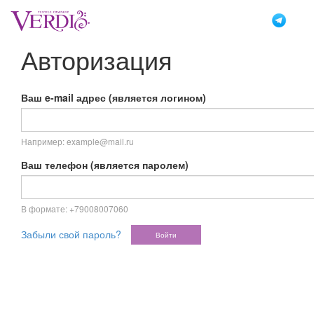
Перейти
к
основному
Авторизация
содержанию
Ваш e-mail адрес (является логином)
Например: example@mail.ru
Ваш телефон (является паролем)
В формате: +79008007060
Забыли свой пароль?