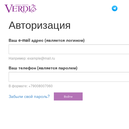
Перейти
к
основному
Авторизация
содержанию
Ваш e-mail адрес (является логином)
Например: example@mail.ru
Ваш телефон (является паролем)
В формате: +79008007060
Забыли свой пароль?