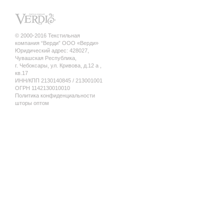
© 2000-2016 Текстильная
компания “Верди” ООО «Верди»
Юридический адрес: 428027,
Чувашская Республика,
г. Чебоксары, ул. Кривова, д.12 а ,
кв.17
ИНН/КПП 2130140845 / 213001001
ОГРН 1142130010010
Политика конфиденциальности
шторы оптом