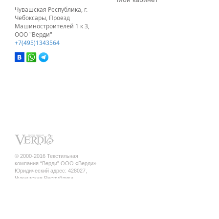
Чувашская Республика, г.
Чебоксары, Проезд
Машиностроителей 1 к 3,
ООО "Верди"
+7(495)1343564
© 2000-2016 Текстильная
компания “Верди” ООО «Верди»
Юридический адрес: 428027,
Чувашская Республика,
г. Чебоксары, ул. Кривова, д.12 а ,
кв.17
ИНН/КПП 2130140845 / 213001001
ОГРН 1142130010010
Политика конфиденциальности