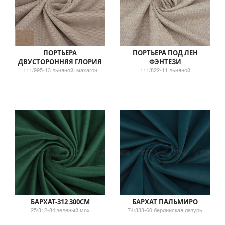
ПОРТЬЕРА
ПОРТЬЕРА ПОД ЛЕН
ДВУСТОРОННЯЯ ГЛОРИЯ
ФЭНТЕЗИ
111/995-13 льняной+махагон
111/822-11 льняной
БАРХАТ-312 300СМ
БАРХАТ ПАЛЬМИРО
25/312-84 зеленый мох
74/333-60 берлинская лазурь