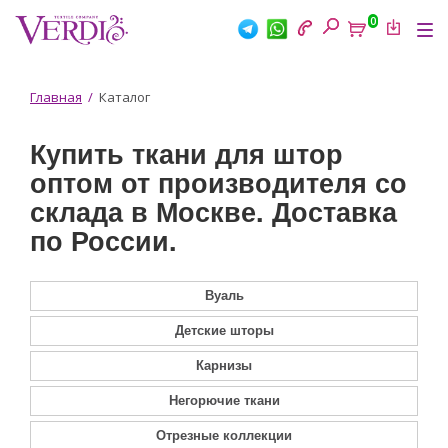
Перейти
0
к
Tog
основному
nav
содержанию
Вы
Главная
/
Каталог
здесь
Купить ткани для штор
оптом от производителя со
склада в Москве. Доставка
по России.
Вуаль
Детские шторы
Карнизы
Негорючие ткани
Отрезные коллекции