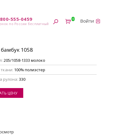
-800-555-0459
0
Войти
 бамбук 1058
л:
205/1058-1333 молоко
 ткани:
100% полиэстер
а рулона:
330
АТЬ ЦЕНУ
осмотр