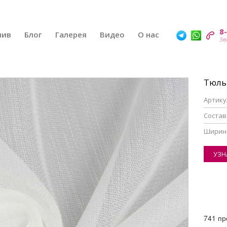
8
шив
Блог
Галерея
Видео
О нас
Тюль
Артику
Состав
Ширин
УЗН
741 пр