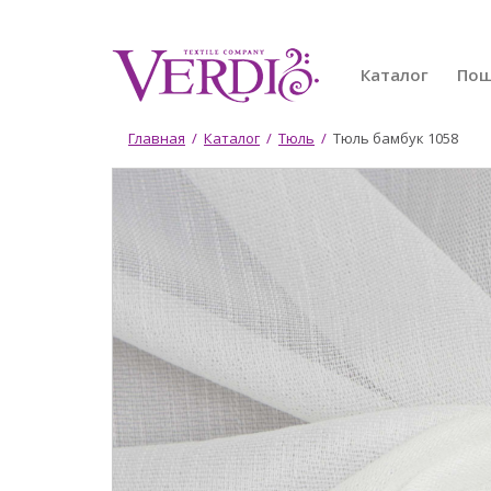
Перейти
к
основному
Каталог
По
содержанию
Вы
Главная
/
Каталог
/
Тюль
/
Тюль бамбук 1058
здесь