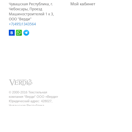
Мой кабинет
Чувашская Республика, г.
Чебоксары, Проезд
Машиностроителей 1 к 3,
ООО "Верди"
+7(495)1343564
© 2000-2016 Текстильная
компания “Верди” ООО «Верди»
Юридический адрес: 428027,
Чувашская Республика,
г. Чебоксары, ул. Кривова, д.12 а ,
кв.17
ИНН/КПП 2130140845 / 213001001
ОГРН 1142130010010
Политика конфиденциальности