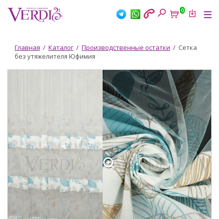
Перейти
0
к
Tog
основному
nav
содержанию
Вы
Главная
/
Каталог
/
Производственные остатки
/
Сетка
без утяжелителя Юфимия
здесь