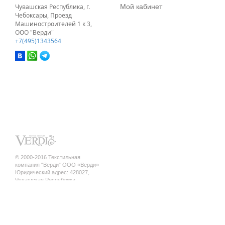
Мой кабинет
Чувашская Республика, г.
Чебоксары, Проезд
Машиностроителей 1 к 3,
ООО "Верди"
+7(495)1343564
© 2000-2016 Текстильная
компания “Верди” ООО «Верди»
Юридический адрес: 428027,
Чувашская Республика,
г. Чебоксары, ул. Кривова, д.12 а ,
кв.17
ИНН/КПП 2130140845 / 213001001
ОГРН 1142130010010
Политика конфиденциальности