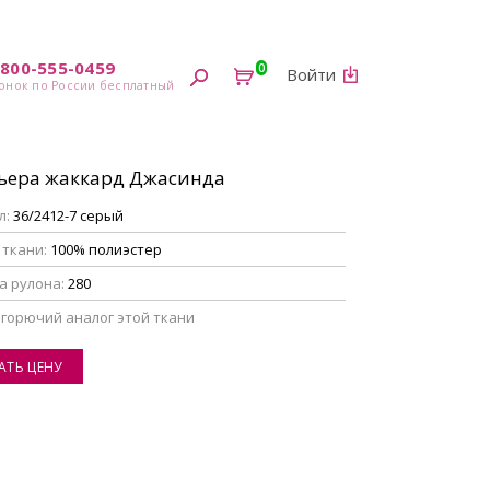
-800-555-0459
0
Войти
ьера жаккард Джасинда
л:
36/2412-7 серый
 ткани:
100% полиэстер
а рулона:
280
егорючий аналог этой ткани
АТЬ ЦЕНУ