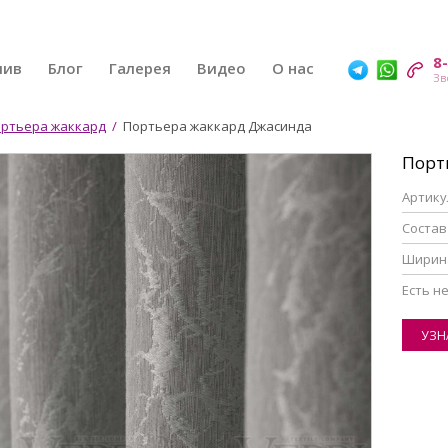
8
шив
Блог
Галерея
Видео
О нас
ртьера жаккард
/
Портьера жаккард Джасинда
Порт
Артику
Состав
Ширин
Eсть н
УЗН