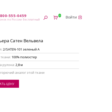
-800-555-0459
0
Войти
ьера Сатен Вельвела
л:
2/SATEN-101 зеленый А
 ткани:
100% полиэстер
а рулона:
2,8 м
егорючий аналог этой ткани
АТЬ ЦЕНУ