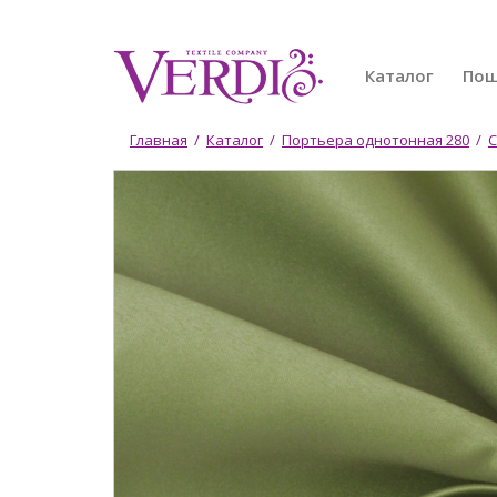
Перейти
к
основному
Каталог
По
содержанию
Вы
Главная
/
Каталог
/
Портьера однотонная 280
/
С
здесь