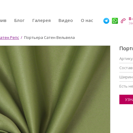
8
шив
Блог
Галерея
Видео
О нас
атен Репс
/
Портьера Сатен Вельвела
Порт
Артику
Состав
Ширин
Eсть н
УЗН