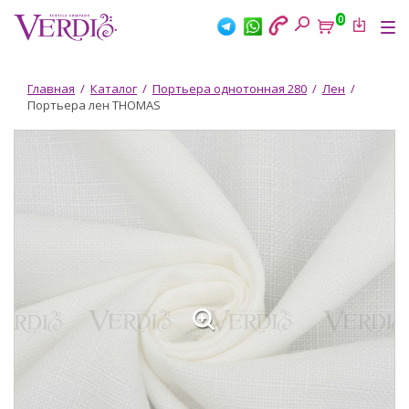
Перейти
0
к
Tog
основному
nav
содержанию
Вы
Главная
/
Каталог
/
Портьера однотонная 280
/
Лен
/
Портьера лен THOMAS
здесь