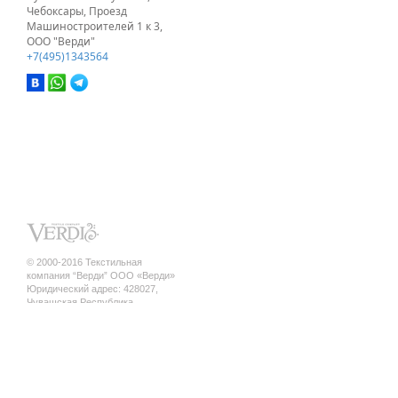
Чебоксары, Проезд
Машиностроителей 1 к 3,
ООО "Верди"
+7(495)1343564
© 2000-2016 Текстильная
компания “Верди” ООО «Верди»
Юридический адрес: 428027,
Чувашская Республика,
г. Чебоксары, ул. Кривова, д.12 а ,
кв.17
ИНН/КПП 2130140845 / 213001001
ОГРН 1142130010010
Политика конфиденциальности
шторы оптом