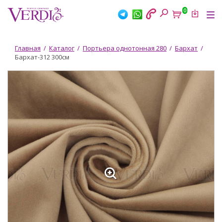
Перейти
0
к
Tog
основному
nav
содержанию
Вы
Главная
/
Каталог
/
Портьера однотонная 280
/
Бархат
/
Бархат-312 300см
здесь