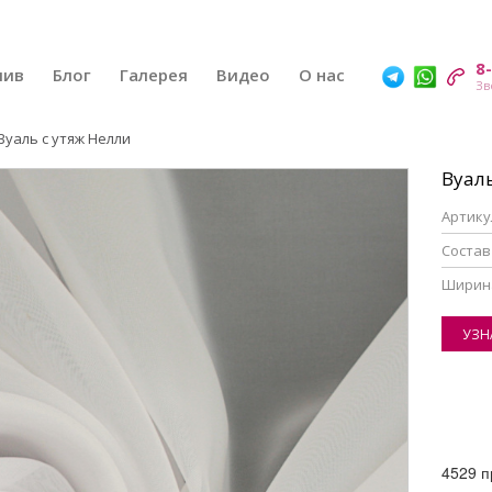
8
шив
Блог
Галерея
Видео
О нас
Вуаль с утяж Нелли
Вуал
Артику
Состав
Ширин
УЗН
4529 п