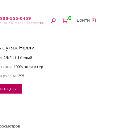
-800-555-0459
0
Войти
ь с утяж Нелли
л:
2/NELLI-1 белый
 ткани:
100% полиэстер
а рулона:
295
АТЬ ЦЕНУ
росмотров