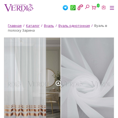
Перейти
0
к
Tog
основному
nav
содержанию
Вы
Главная
/
Каталог
/
Вуаль
/
Вуаль однотонная
/
Вуаль в
полоску Зарина
здесь