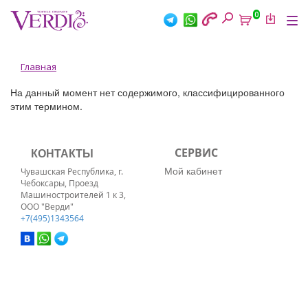
Перейти
0
к
Tog
основному
nav
содержанию
Вы
Главная
здесь
На данный момент нет содержимого, классифицированного
этим термином.
КОНТАКТЫ
СЕРВИС
Мой кабинет
Чувашская Республика, г.
Чебоксары, Проезд
Машиностроителей 1 к 3,
ООО "Верди"
+7(495)1343564