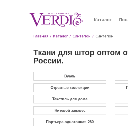
Перейти
к
основному
Каталог
По
содержанию
Вы
Главная
/
Каталог
/
Синтепон
/
Синтепон
здесь
Ткани для штор оптом о
России.
Вуаль
Отрезные коллекции
П
Текстиль для дома
Нитевой занавес
Портьера однотонная 280