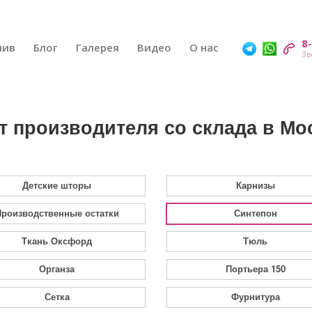
8
шив
Блог
Галерея
Видео
О нас
т производителя со склада в Мо
Детские шторы
Карнизы
роизводственные остатки
Синтепон
Ткань Оксфорд
Тюль
Органза
Портьера 150
Сетка
Фурнитура