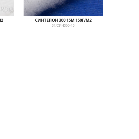
М2
СИНТЕПОН 300 15М 150Г/М2
31/СИН300-15